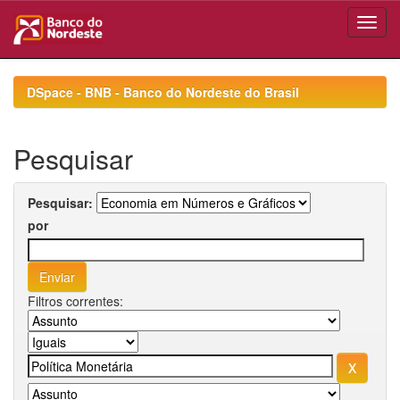
Skip
navigation
DSpace - BNB - Banco do Nordeste do Brasil
Pesquisar
Pesquisar:
por
Filtros correntes: