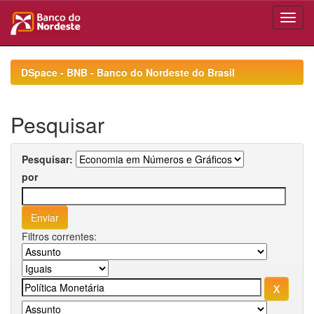
Skip
navigation
DSpace - BNB - Banco do Nordeste do Brasil
Pesquisar
Pesquisar:
por
Filtros correntes: