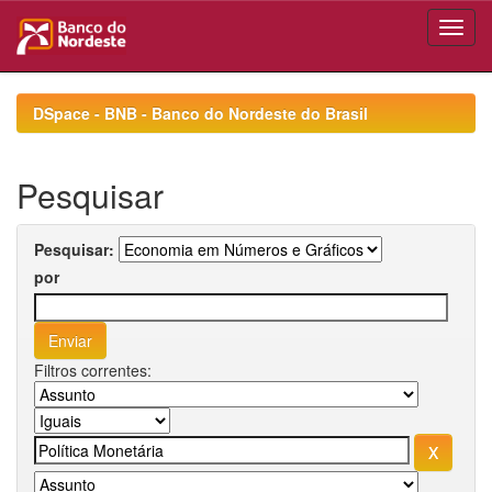
Skip
navigation
DSpace - BNB - Banco do Nordeste do Brasil
Pesquisar
Pesquisar:
por
Filtros correntes: