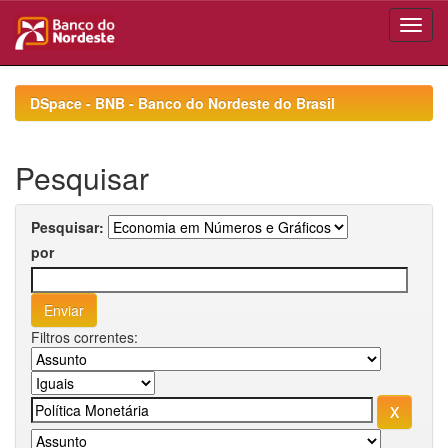
Skip
navigation
DSpace - BNB - Banco do Nordeste do Brasil
Pesquisar
Pesquisar:
por
Filtros correntes: