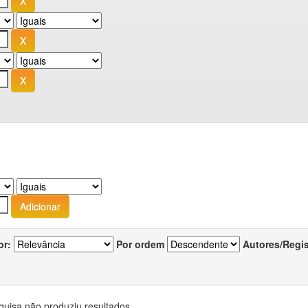
or:
Por ordem
Autores/Regi
quisa não produziu resultados.