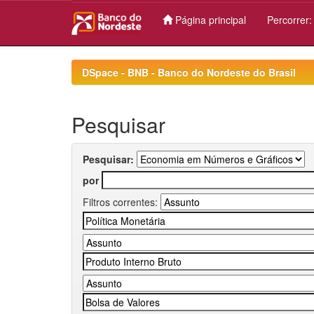
Página principal
Percorrer
Skip
navigation
DSpace - BNB - Banco do Nordeste do Brasil
Pesquisar
Pesquisar:
por
Filtros correntes: