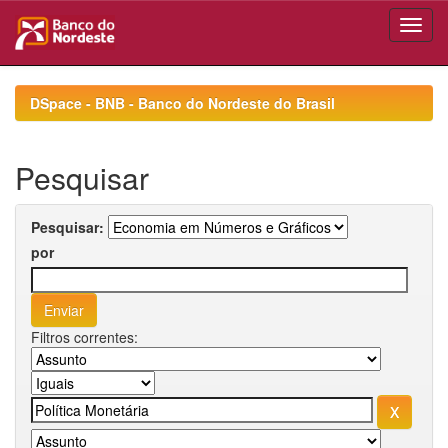
Skip
navigation
DSpace - BNB - Banco do Nordeste do Brasil
Pesquisar
Pesquisar:
por
Filtros correntes: