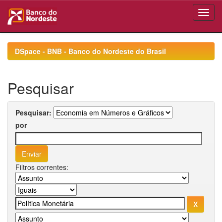
Skip
navigation
DSpace - BNB - Banco do Nordeste do Brasil
Pesquisar
Pesquisar:
por
Filtros correntes: