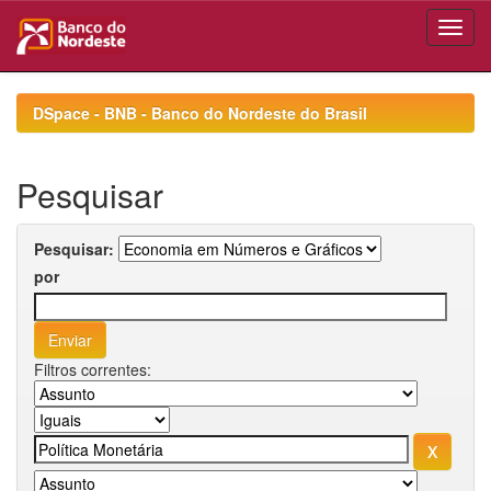
Skip
navigation
DSpace - BNB - Banco do Nordeste do Brasil
Pesquisar
Pesquisar:
por
Filtros correntes: