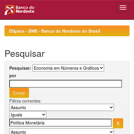
Skip
navigation
DSpace - BNB - Banco do Nordeste do Brasil
Pesquisar
Pesquisar:
por
Filtros correntes: