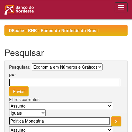
Skip
navigation
DSpace - BNB - Banco do Nordeste do Brasil
Pesquisar
Pesquisar:
por
Filtros correntes: