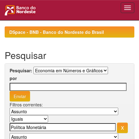
Skip
navigation
DSpace - BNB - Banco do Nordeste do Brasil
Pesquisar
Pesquisar:
por
Filtros correntes: