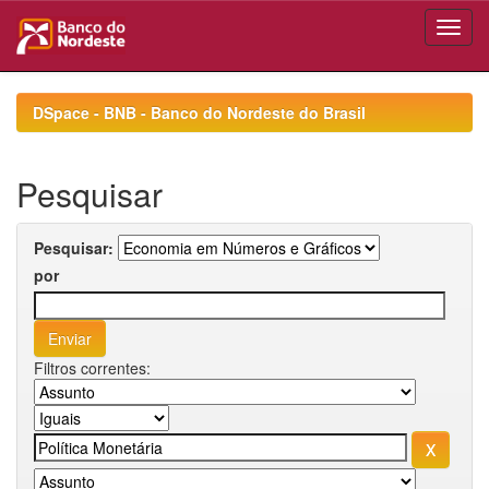
Skip
navigation
DSpace - BNB - Banco do Nordeste do Brasil
Pesquisar
Pesquisar:
por
Filtros correntes: