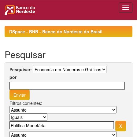
Skip
navigation
DSpace - BNB - Banco do Nordeste do Brasil
Pesquisar
Pesquisar:
por
Filtros correntes: