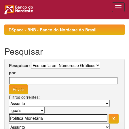
Skip
navigation
DSpace - BNB - Banco do Nordeste do Brasil
Pesquisar
Pesquisar:
por
Filtros correntes: