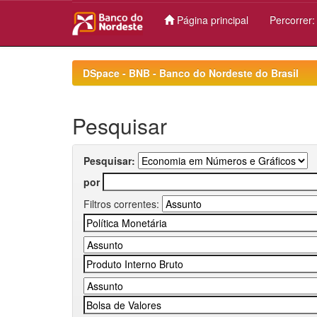
Página principal
Percorrer
Skip
navigation
DSpace - BNB - Banco do Nordeste do Brasil
Pesquisar
Pesquisar:
por
Filtros correntes: