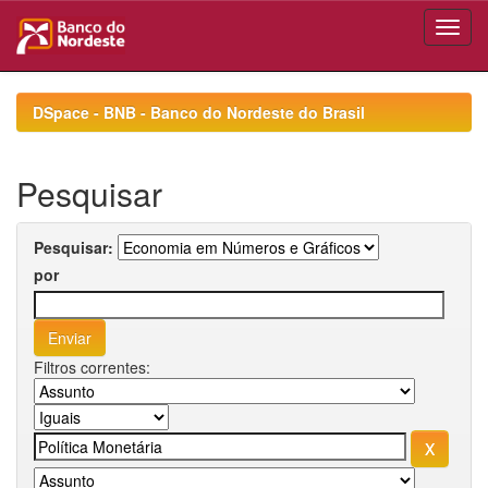
Skip
navigation
DSpace - BNB - Banco do Nordeste do Brasil
Pesquisar
Pesquisar:
por
Filtros correntes: