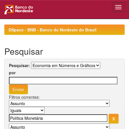
Skip
navigation
DSpace - BNB - Banco do Nordeste do Brasil
Pesquisar
Pesquisar:
por
Filtros correntes: