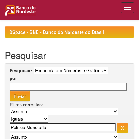
Skip
navigation
DSpace - BNB - Banco do Nordeste do Brasil
Pesquisar
Pesquisar:
por
Filtros correntes: