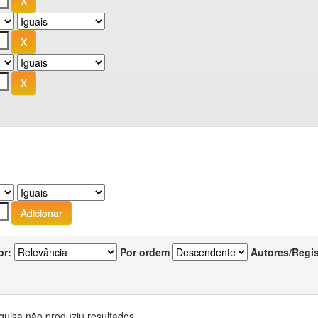
or:
Por ordem
Autores/Regi
quisa não produziu resultados.