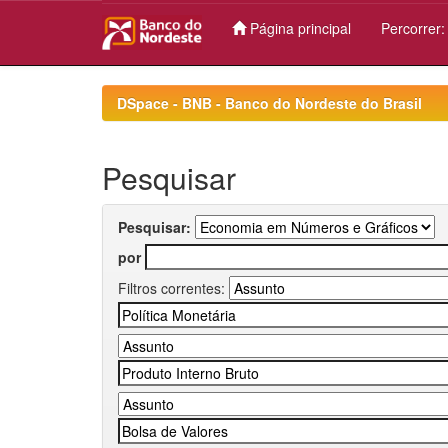
Página principal
Percorrer
Skip
navigation
DSpace - BNB - Banco do Nordeste do Brasil
Pesquisar
Pesquisar:
por
Filtros correntes: