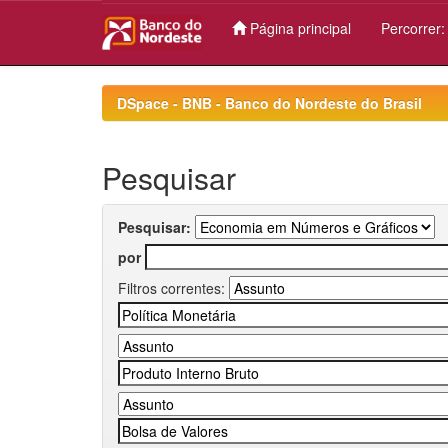
Página principal
Percorrer
Skip
navigation
DSpace - BNB - Banco do Nordeste do Brasil
Pesquisar
Pesquisar:
por
Filtros correntes: