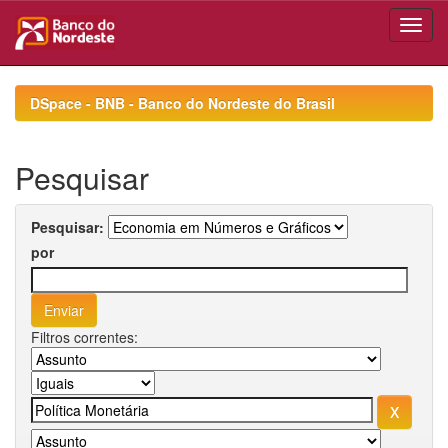
Skip
navigation
DSpace - BNB - Banco do Nordeste do Brasil
Pesquisar
Pesquisar:
por
Filtros correntes: