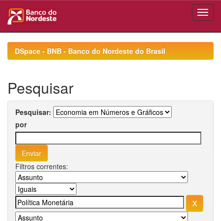
Skip
navigation
DSpace - BNB - Banco do Nordeste do Brasil
Pesquisar
Pesquisar:
por
Filtros correntes: