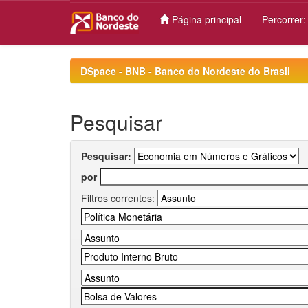
Página principal
Percorrer
Skip
navigation
DSpace - BNB - Banco do Nordeste do Brasil
Pesquisar
Pesquisar:
por
Filtros correntes: