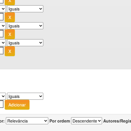
or:
Por ordem
Autores/Regi