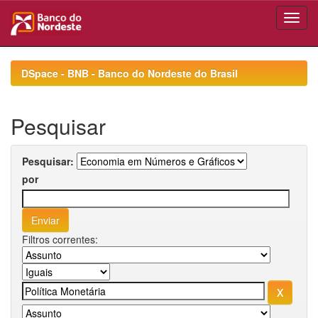
Skip
navigation
DSpace - BNB - Banco do Nordeste do Brasil
Pesquisar
Pesquisar:
por
Filtros correntes: