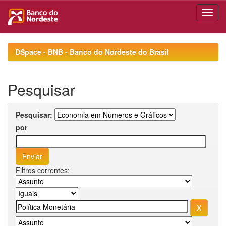
Skip
navigation
DSpace - BNB - Banco do Nordeste do Brasil
Pesquisar
Pesquisar:
por
Filtros correntes: