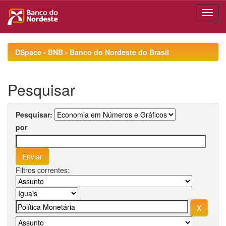
Skip
navigation
DSpace - BNB - Banco do Nordeste do Brasil
Pesquisar
Pesquisar:
por
Filtros correntes: