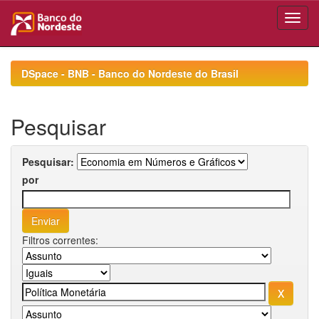
Skip
navigation
DSpace - BNB - Banco do Nordeste do Brasil
Pesquisar
Pesquisar:
por
Filtros correntes: