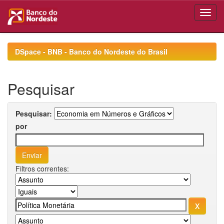
Skip
navigation
DSpace - BNB - Banco do Nordeste do Brasil
Pesquisar
Pesquisar:
por
Filtros correntes: