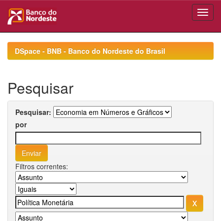
Skip
navigation
DSpace - BNB - Banco do Nordeste do Brasil
Pesquisar
Pesquisar:
por
Filtros correntes: