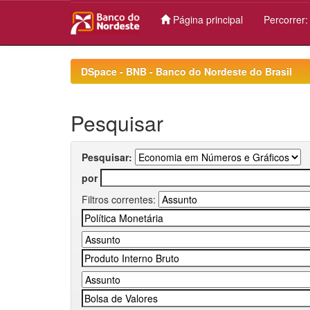
Página principal
Percorrer
Skip
navigation
DSpace - BNB - Banco do Nordeste do Brasil
Pesquisar
Pesquisar:
por
Filtros correntes: