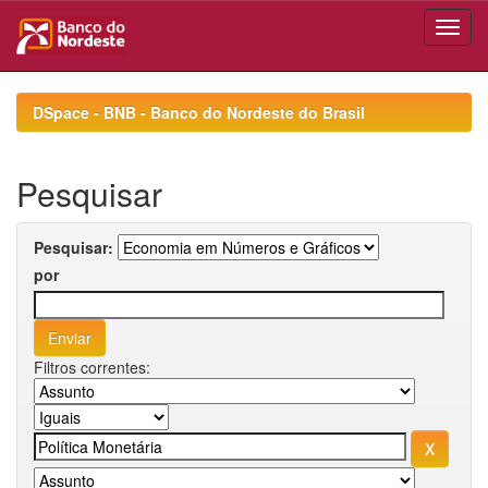
Skip
navigation
DSpace - BNB - Banco do Nordeste do Brasil
Pesquisar
Pesquisar:
por
Filtros correntes: