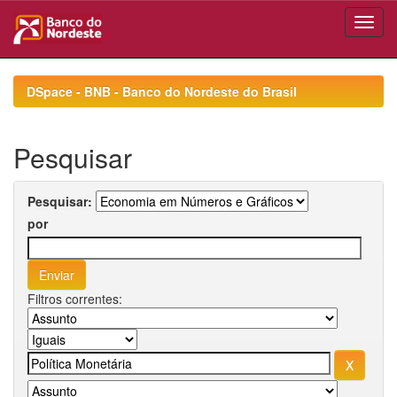
Skip
navigation
DSpace - BNB - Banco do Nordeste do Brasil
Pesquisar
Pesquisar:
por
Filtros correntes: