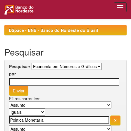
Skip
navigation
DSpace - BNB - Banco do Nordeste do Brasil
Pesquisar
Pesquisar:
por
Filtros correntes: