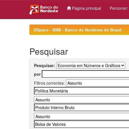
Página principal
Percorrer
Skip
navigation
DSpace - BNB - Banco do Nordeste do Brasil
Pesquisar
Pesquisar:
por
Filtros correntes: