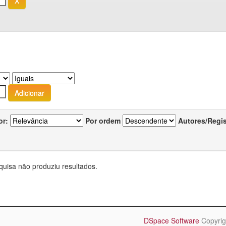
or:
Por ordem
Autores/Regi
quisa não produziu resultados.
DSpace Software
Copyrig