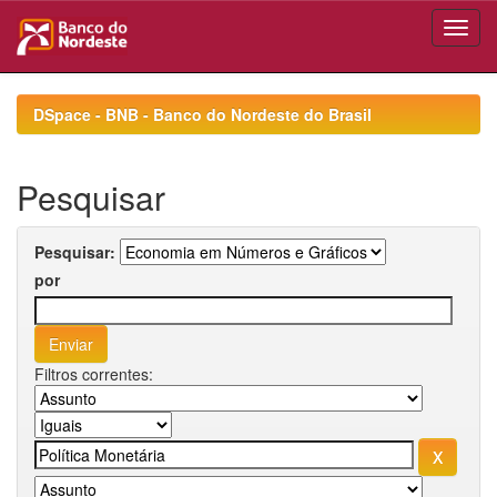
Skip
navigation
DSpace - BNB - Banco do Nordeste do Brasil
Pesquisar
Pesquisar:
por
Filtros correntes: