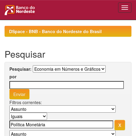
Skip
navigation
DSpace - BNB - Banco do Nordeste do Brasil
Pesquisar
Pesquisar:
por
Filtros correntes: