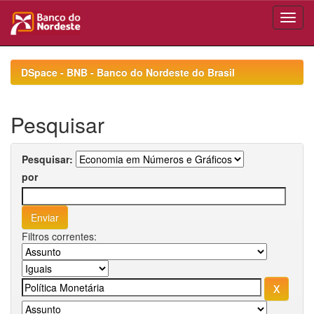
Skip
navigation
DSpace - BNB - Banco do Nordeste do Brasil
Pesquisar
Pesquisar:
por
Filtros correntes: