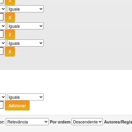
or:
Por ordem
Autores/Regi