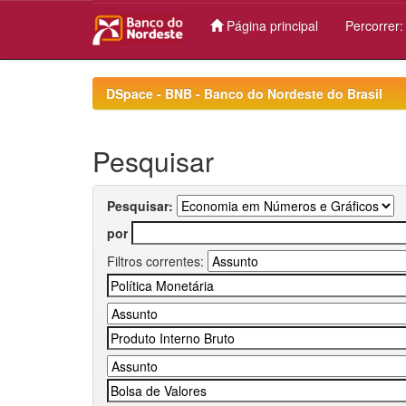
Página principal
Percorrer
Skip
navigation
DSpace - BNB - Banco do Nordeste do Brasil
Pesquisar
Pesquisar:
por
Filtros correntes: