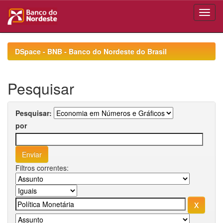
Skip
navigation
DSpace - BNB - Banco do Nordeste do Brasil
Pesquisar
Pesquisar:
por
Filtros correntes: