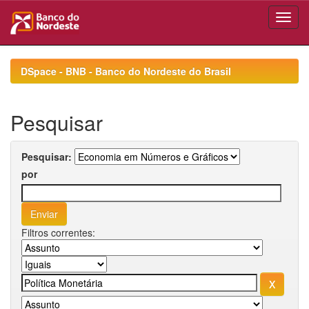
Skip
navigation
DSpace - BNB - Banco do Nordeste do Brasil
Pesquisar
Pesquisar:
por
Filtros correntes: