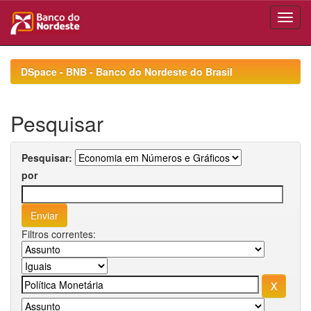
Skip
navigation
DSpace - BNB - Banco do Nordeste do Brasil
Pesquisar
Pesquisar:
por
Filtros correntes: