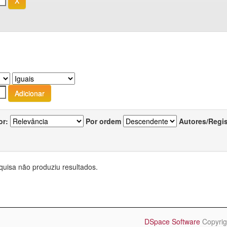
or:
Por ordem
Autores/Regi
quisa não produziu resultados.
DSpace Software
Copyrig