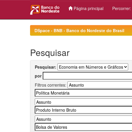
Página principal
Percorrer
Skip
navigation
DSpace - BNB - Banco do Nordeste do Brasil
Pesquisar
Pesquisar:
por
Filtros correntes: