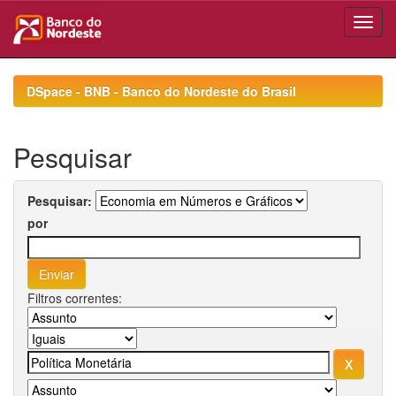
Skip
navigation
DSpace - BNB - Banco do Nordeste do Brasil
Pesquisar
Pesquisar:
por
Filtros correntes: