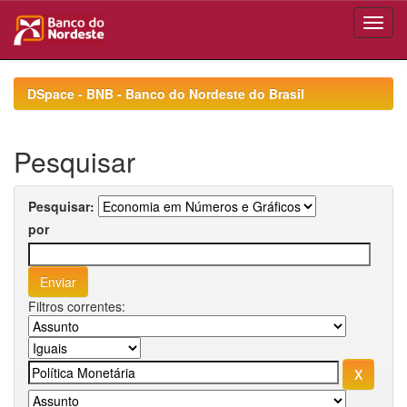
Skip
navigation
DSpace - BNB - Banco do Nordeste do Brasil
Pesquisar
Pesquisar:
por
Filtros correntes: