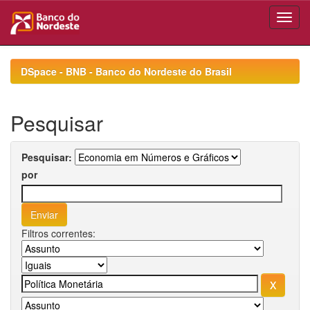
Skip
navigation
DSpace - BNB - Banco do Nordeste do Brasil
Pesquisar
Pesquisar:
por
Filtros correntes: