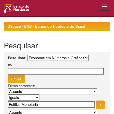
Skip
navigation
DSpace - BNB - Banco do Nordeste do Brasil
Pesquisar
Pesquisar:
por
Filtros correntes: