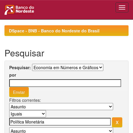
Skip
navigation
DSpace - BNB - Banco do Nordeste do Brasil
Pesquisar
Pesquisar:
por
Filtros correntes: