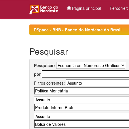
Página principal
Percorrer
Skip
navigation
DSpace - BNB - Banco do Nordeste do Brasil
Pesquisar
Pesquisar:
por
Filtros correntes: