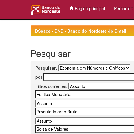
Página principal
Percorrer
Skip
navigation
DSpace - BNB - Banco do Nordeste do Brasil
Pesquisar
Pesquisar:
por
Filtros correntes: