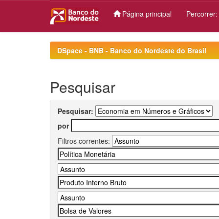
Página principal
Percorrer
Skip
navigation
DSpace - BNB - Banco do Nordeste do Brasil
Pesquisar
Pesquisar:
por
Filtros correntes: